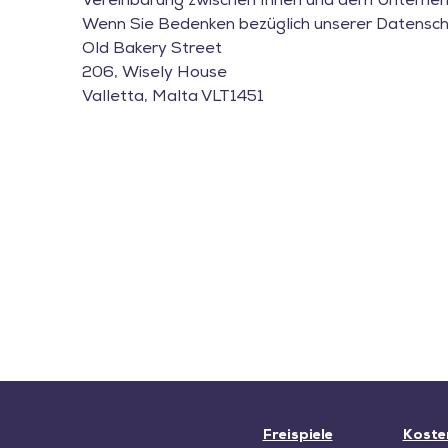
Vereinbarung zwischen Ihnen und dem Unterneh
Wenn Sie Bedenken bezüglich unserer Datenschut
Old Bakery Street
206, Wisely House
Valletta, Malta VLT1451
Freispiele
Koste