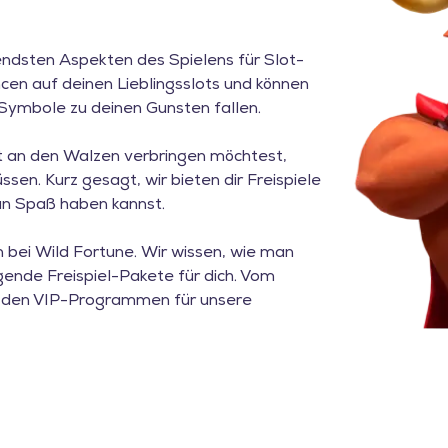
endsten Aspekten des Spielens für Slot-
cen auf deinen Lieblingsslots und können
 Symbole zu deinen Gunsten fallen.
it an den Walzen verbringen möchtest,
sen. Kurz gesagt, wir bieten dir Freispiele
 an Spaß haben kannst.
 bei Wild Fortune. Wir wissen, wie man
ende Freispiel-Pakete für dich. Vom
zu den VIP-Programmen für unsere