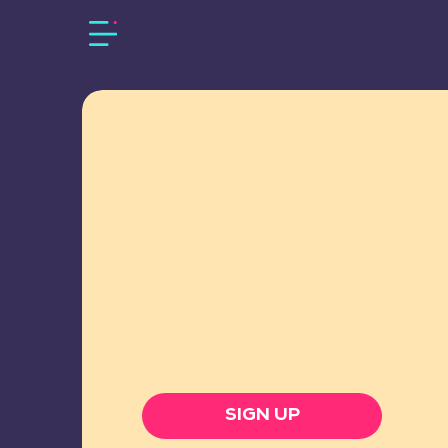
SIGN UP