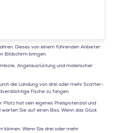
fahren. Dieses von einem führenden Anbieter
n Bildschirm bringen.
symbole, Angelausrüstung und malerischer
urch die Landung von drei oder mehr Scatter-
dverdächtige Fische zu fangen.
latz hat sein eigenes Preispotenzial und
 warten Sie auf einen Biss. Wenn das Glück
gern können. Wenn Sie drei oder mehr