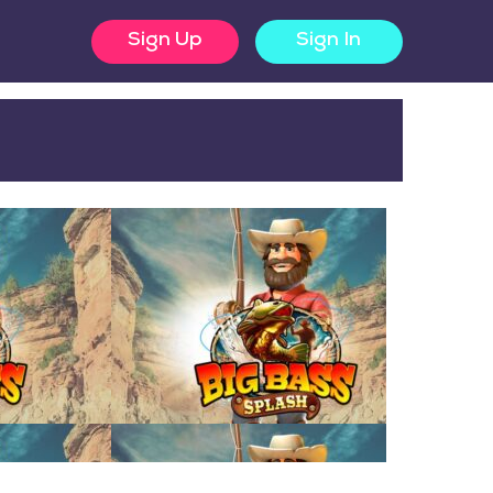
Sign Up
Sign In