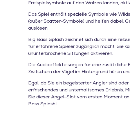
Freispielsymbole auf den Walzen landen, aktiv
Das Spiel enthält spezielle Symbole wie Wil
(außer Scatter-Symbole) und helfen dabei, 
auslösen.
Big Bass Splash zeichnet sich durch eine reib
für erfahrene Spieler zugänglich macht. Sie 
ununterbrochene Sitzungen aktivieren.
Die Audioeffekte sorgen für eine zusätzlich
Zwitschern der Vögel im Hintergrund hören un
Egal, ob Sie ein begeisterter Angler sind ode
erfrischendes und unterhaltsames Erlebnis. M
Sie dieser Angel-Slot vom ersten Moment an i
Bass Splash!