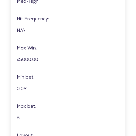
Med-High
Hit Frequency:
N/A
Max Win:
x5000.00
Min bet:
0.02
Max bet:
5
Layout: