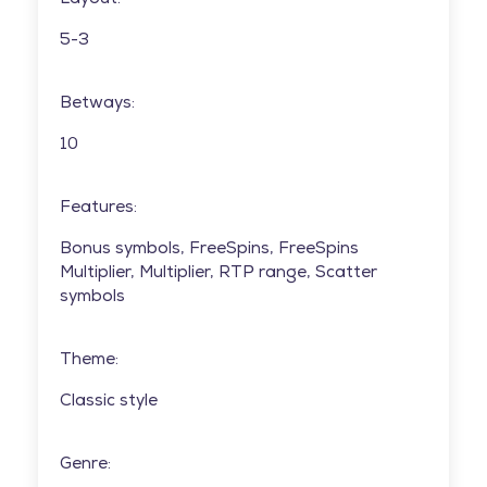
5-3
Betways:
10
Features:
Bonus symbols, FreeSpins, FreeSpins
Multiplier, Multiplier, RTP range, Scatter
symbols
Theme:
Classic style
Genre: