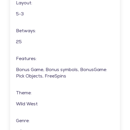
Layout:
5-3
Betways:
25
Features:
Bonus Game, Bonus symbols, BonusGame:
Pick Objects, FreeSpins
Theme:
Wild West
Genre: