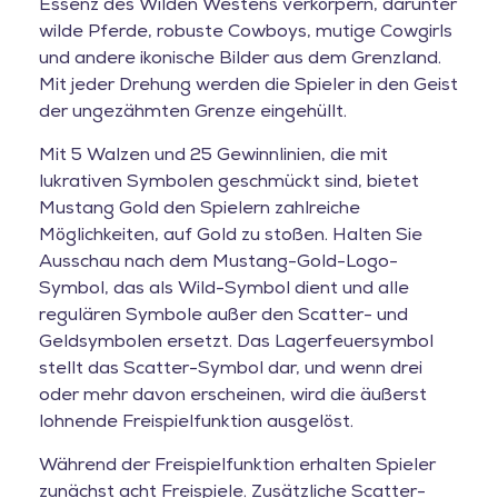
Essenz des Wilden Westens verkörpern, darunter
wilde Pferde, robuste Cowboys, mutige Cowgirls
und andere ikonische Bilder aus dem Grenzland.
Mit jeder Drehung werden die Spieler in den Geist
der ungezähmten Grenze eingehüllt.
Mit 5 Walzen und 25 Gewinnlinien, die mit
lukrativen Symbolen geschmückt sind, bietet
Mustang Gold den Spielern zahlreiche
Möglichkeiten, auf Gold zu stoßen. Halten Sie
Ausschau nach dem Mustang-Gold-Logo-
Symbol, das als Wild-Symbol dient und alle
regulären Symbole außer den Scatter- und
Geldsymbolen ersetzt. Das Lagerfeuersymbol
stellt das Scatter-Symbol dar, und wenn drei
oder mehr davon erscheinen, wird die äußerst
lohnende Freispielfunktion ausgelöst.
Während der Freispielfunktion erhalten Spieler
zunächst acht Freispiele. Zusätzliche Scatter-