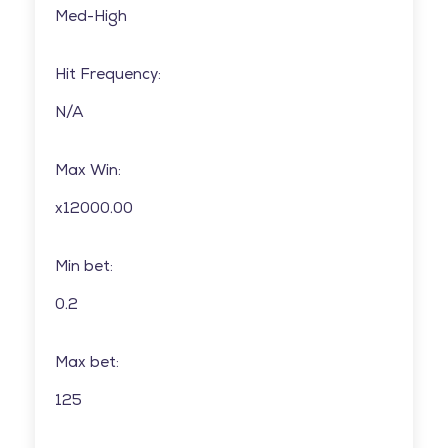
Med-High
Hit Frequency:
N/A
Max Win:
x12000.00
Min bet:
0.2
Max bet:
125