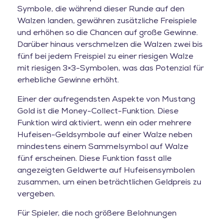
Symbole, die während dieser Runde auf den
Walzen landen, gewähren zusätzliche Freispiele
und erhöhen so die Chancen auf große Gewinne.
Darüber hinaus verschmelzen die Walzen zwei bis
fünf bei jedem Freispiel zu einer riesigen Walze
mit riesigen 3×3-Symbolen, was das Potenzial für
erhebliche Gewinne erhöht.
Einer der aufregendsten Aspekte von Mustang
Gold ist die Money-Collect-Funktion. Diese
Funktion wird aktiviert, wenn ein oder mehrere
Hufeisen-Geldsymbole auf einer Walze neben
mindestens einem Sammelsymbol auf Walze
fünf erscheinen. Diese Funktion fasst alle
angezeigten Geldwerte auf Hufeisensymbolen
zusammen, um einen beträchtlichen Geldpreis zu
vergeben.
Für Spieler, die noch größere Belohnungen