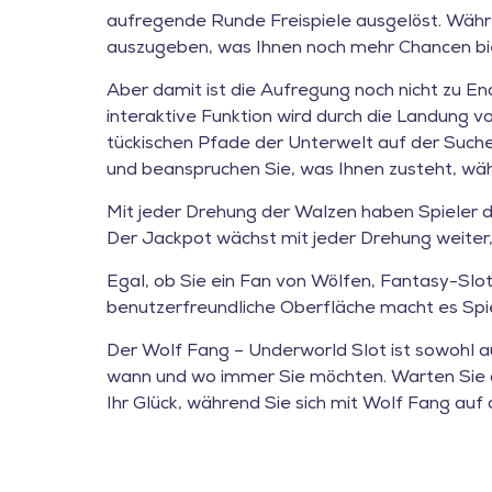
aufregende Runde Freispiele ausgelöst. Währe
auszugeben, was Ihnen noch mehr Chancen bi
Aber damit ist die Aufregung noch nicht zu 
interaktive Funktion wird durch die Landung vo
tückischen Pfade der Unterwelt auf der Suche 
und beanspruchen Sie, was Ihnen zusteht, wäh
Mit jeder Drehung der Walzen haben Spieler 
Der Jackpot wächst mit jeder Drehung weiter, 
Egal, ob Sie ein Fan von Wölfen, Fantasy-Slo
benutzerfreundliche Oberfläche macht es Spiele
Der Wolf Fang – Underworld Slot ist sowohl a
wann und wo immer Sie möchten. Warten Sie al
Ihr Glück, während Sie sich mit Wolf Fang au