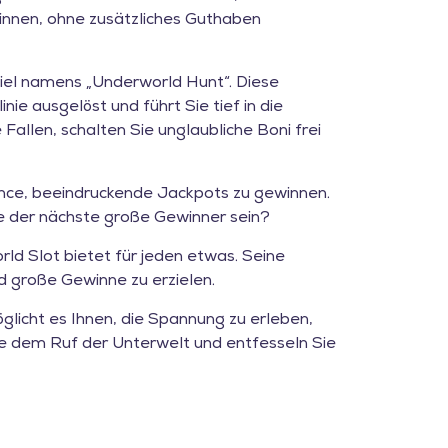
innen, ohne zusätzliches Guthaben
iel namens „Underworld Hunt“. Diese
ie ausgelöst und führt Sie tief in die
allen, schalten Sie unglaubliche Boni frei
ance, beeindruckende Jackpots zu gewinnen.
ie der nächste große Gewinner sein?
ld Slot bietet für jeden etwas. Seine
nd große Gewinne zu erzielen.
licht es Ihnen, die Spannung zu erleben,
ie dem Ruf der Unterwelt und entfesseln Sie