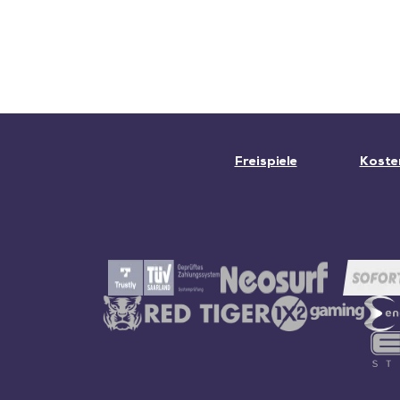
Freispiele
Koste