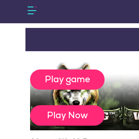
Wolf Fang
Play game
Play Now