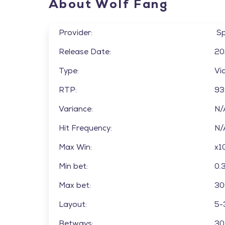
About Wolf Fang
Provider:
Sp
Release Date:
20
Type:
Vi
RTP:
93
Variance:
N/
Hit Frequency:
N/
Max Win:
x1
Min bet:
0.
Max bet:
30
Layout:
5-
Betways:
30