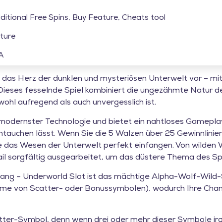
ditional Free Spins, Buy Feature, Cheats tool
ture
A
in das Herz der dunklen und mysteriösen Unterwelt vor – m
 Dieses fesselnde Spiel kombiniert die ungezähmte Natur d
wohl aufregend als auch unvergesslich ist.
modernster Technologie und bietet ein nahtloses Gameplay
ntauchen lässt. Wenn Sie die 5 Walzen über 25 Gewinnlinien
das Wesen der Unterwelt perfekt einfangen. Von wilden Wo
tail sorgfältig ausgearbeitet, um das düstere Thema des Sp
Fang – Underworld Slot ist das mächtige Alpha-Wolf-Wild
me von Scatter- oder Bonussymbolen), wodurch Ihre Chan
ter-Symbol, denn wenn drei oder mehr dieser Symbole irg