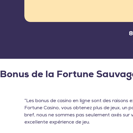
Bonus de la Fortune Sauvag
“Les bonus de casino en ligne sont des raisons e
Fortune Casino, vous obtenez plus de jeux, un 
bref, nous ne sommes pas seulement axés sur v
excellente expérience de jeu.