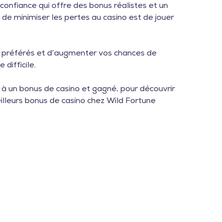
confiance qui offre des bonus réalistes et un
de minimiser les pertes au casino est de jouer
x préférés et d’augmenter vos chances de
difficile.
é à un bonus de casino et gagné, pour découvrir
eilleurs bonus de casino chez Wild Fortune