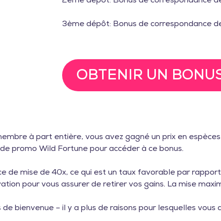
2ème dépôt: Bonus de correspondance de 
3ème dépôt: Bonus de correspondance de
OBTENIR UN BONU
bre à part entière, vous avez gagné un prix en espèces p
code promo Wild Fortune pour accéder à ce bonus.
e de mise de 40x, ce qui est un taux favorable par rapport
ivation pour vous assurer de retirer vos gains. La mise maxim
e bienvenue – il y a plus de raisons pour lesquelles vous d