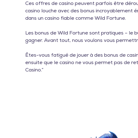
Ces offres de casino peuvent parfois être dérout
casino louche avec des bonus incroyablement éno
dans un casino fiable comme Wild Fortune.
Les bonus de Wild Fortune sont pratiques – le 
gagner. Avant tout, nous voulons vous permettre 
Êtes-vous fatigué de jouer à des bonus de casin
ensuite que le casino ne vous permet pas de reti
Casino.”