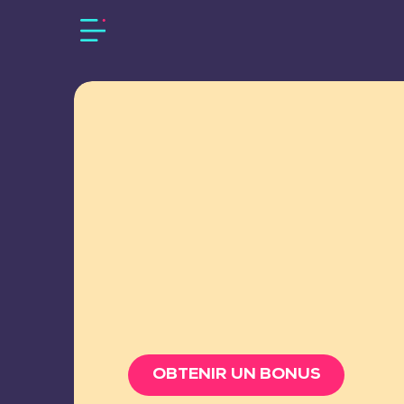
OBTENIR UN BONUS