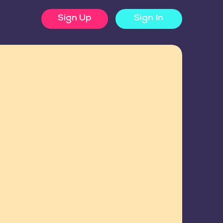
Sign Up
Sign In