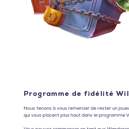
Programme de fidélité Wi
Nous tenons à vous remercier de rester un joue
qui vous placent plus haut dans le programme V