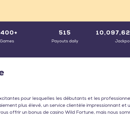
8400+
515
10,097,6
Games
Payouts daily
Jackpo
e
xcitantes pour lesquelles les débutants et les professionnel
paiement plus élevé, un service clientèle impressionnant e
ous offrir un bonus de casino Wild Fortune, mais nous som