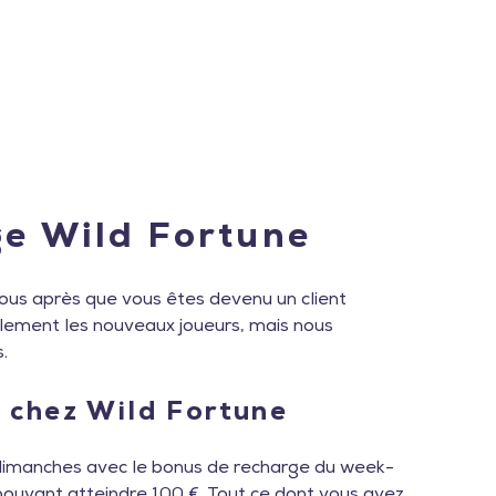
e Wild Fortune
ous après que vous êtes devenu un client
ulement les nouveaux joueurs, mais nous
.
chez Wild Fortune
imanches avec le bonus de recharge du week-
pouvant atteindre 100 €. Tout ce dont vous avez