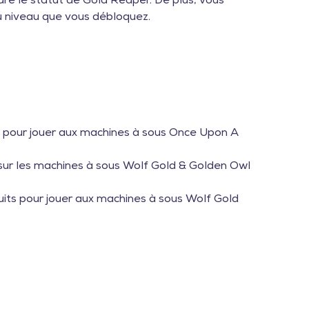
re le statut de Gold Reaper. De plus, vous
u niveau que vous débloquez.
 pour jouer aux machines à sous Once Upon A
ur les machines à sous Wolf Gold & Golden Owl
ts pour jouer aux machines à sous Wolf Gold