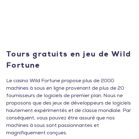
Tours gratuits en jeu de Wild
Fortune
Le casino Wild Fortune propose plus de 2000
machines à sous en ligne provenant de plus de 20
fournisseurs de logiciels de premier plan. Nous ne
proposons que des jeux de développeurs de logiciels
hautement expérimentés et de classe mondiale. Par
conséquent, vous pouvez être assuré que nos
machines à sous sont passionnantes et
magnifiquement conçues.