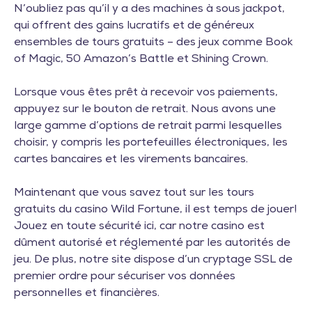
N’oubliez pas qu’il y a des machines à sous jackpot,
qui offrent des gains lucratifs et de généreux
ensembles de tours gratuits – des jeux comme Book
of Magic, 50 Amazon’s Battle et Shining Crown.
Lorsque vous êtes prêt à recevoir vos paiements,
appuyez sur le bouton de retrait. Nous avons une
large gamme d’options de retrait parmi lesquelles
choisir, y compris les portefeuilles électroniques, les
cartes bancaires et les virements bancaires.
Maintenant que vous savez tout sur les tours
gratuits du casino Wild Fortune, il est temps de jouer!
Jouez en toute sécurité ici, car notre casino est
dûment autorisé et réglementé par les autorités de
jeu. De plus, notre site dispose d’un cryptage SSL de
premier ordre pour sécuriser vos données
personnelles et financières.