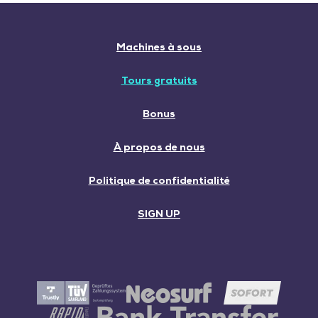
Machines à sous
Tours gratuits
Bonus
À propos de nous
Politique de confidentialité
SIGN UP