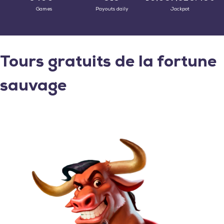
Games
Payouts daily
Jackpot
Tours gratuits de la fortune
sauvage